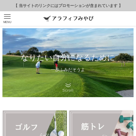
【 当サイトのリンクにはプロモーションが含まれています 】
MENU
さぁ、はじめてみよう
なりたい自分になるために
なりたい自分になるために
今までやってみたかったこと
ちょっと気になってたこと
一歩ふみだそうよ
一歩ふみだそうよ
やらずにあきらめてたこと
Scroll