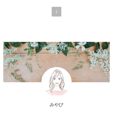
1
みやび